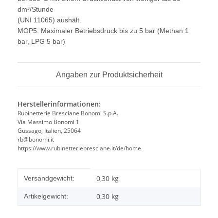
dm³/Stunde
(UNI 11065) aushält.
MOP5: Maximaler Betriebsdruck bis zu 5 bar (Methan 1
bar, LPG 5 bar)
Angaben zur Produktsicherheit
Herstellerinformationen:
Rubinetterie Bresciane Bonomi S.p.A.
Via Massimo Bonomi 1
Gussago, Italien, 25064
rb@bonomi.it
https://www.rubinetteriebresciane.it/de/home
Produkteigenschaft
Wert
0,30 kg
Versandgewicht:
0,30
kg
Artikelgewicht: