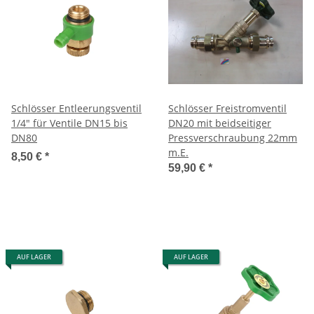
Schlösser Entleerungsventil
Schlösser Freistromventil
1/4" für Ventile DN15 bis
DN20 mit beidseitiger
DN80
Pressverschraubung 22mm
m.E.
8,50 €
*
59,90 €
*
AUF LAGER
AUF LAGER