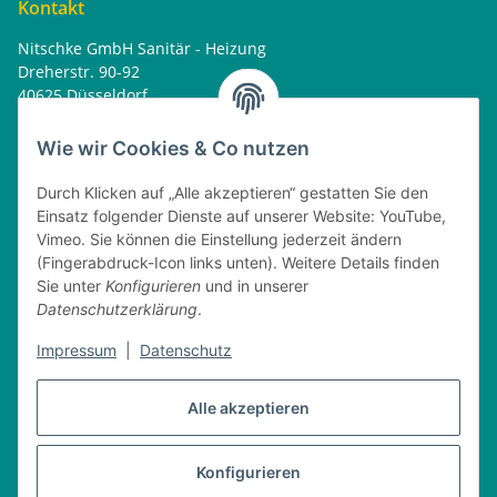
Kontakt
Nitschke GmbH Sanitär - Heizung
Dreherstr. 90-92
40625 Düsseldorf
Tel. : 0162 - 1818499
home@nitschkegmbh.de
Wie wir Cookies & Co nutzen
Informationen
Durch Klicken auf „Alle akzeptieren“ gestatten Sie den
Einsatz folgender Dienste auf unserer Website: YouTube,
Rechtliches
Vimeo. Sie können die Einstellung jederzeit ändern
(Fingerabdruck-Icon links unten). Weitere Details finden
Öffnungszeiten
Sie unter
Konfigurieren
und in unserer
Datenschutzerklärung
.
Montag
08:00 - 17:30 Uhr
Dienstag
08:00 - 16:30 Uhr
Impressum
|
Datenschutz
Mittwoch
08:00 - 17:30 Uhr
Donnerstag
08:00 - 16:30 Uhr
Alle akzeptieren
Freitag
08:00 - 16:30 Uhr
Konfigurieren