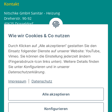
Kontakt
Nitschke GmbH Sanitär - Heizung
Dreherstr. 90-92
40625 Düsseldorf
Tel. : 0162 - 1818499
home@nitschkegmbh.de
Wie wir Cookies & Co nutzen
Informationen
Durch Klicken auf „Alle akzeptieren“ gestatten Sie den
Einsatz folgender Dienste auf unserer Website: YouTube,
Rechtliches
Vimeo. Sie können die Einstellung jederzeit ändern
(Fingerabdruck-Icon links unten). Weitere Details finden
Öffnungszeiten
Sie unter
Konfigurieren
und in unserer
Datenschutzerklärung
.
Montag
08:00 - 17:30 Uhr
Dienstag
08:00 - 16:30 Uhr
Impressum
|
Datenschutz
Mittwoch
08:00 - 17:30 Uhr
Donnerstag
08:00 - 16:30 Uhr
Alle akzeptieren
Freitag
08:00 - 16:30 Uhr
Konfigurieren