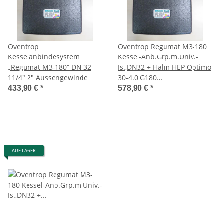
Oventrop
Oventrop Regumat M3-180
Kesselanbindesystem
Kessel-Anb.Grp.m.Univ.-
„Regumat M3-180“ DN 32
Is.,DN32 + Halm HEP Optimo
11/4" 2" Aussengewinde
30-4.0 G180
Heizungsumwälzpumpe
433,90 €
*
578,90 €
*
AUF LAGER