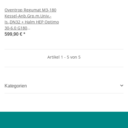
Oventrop Regumat M3-180
Kessel-Anb.Grp.m.Univ.-
Is.,DN32 + Halm HEP Optimo
30-6.0 G180
Heizungsumwälzpumpe
599,90 €
*
Artikel 1 - 5 von 5
Kategorien