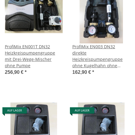
ProfiMix EN001T DN32
ProfiMix EN003 DN32
Heizkreispumpengruppe
direkte
mit Drei-Wege-Mischer
Heizkreispumpengruppe
ohne Pumpe
ohne Kugelhahn ohne
Pumpe
256,90 €
*
162,90 €
*
AUF LAGER
AUF LAGER