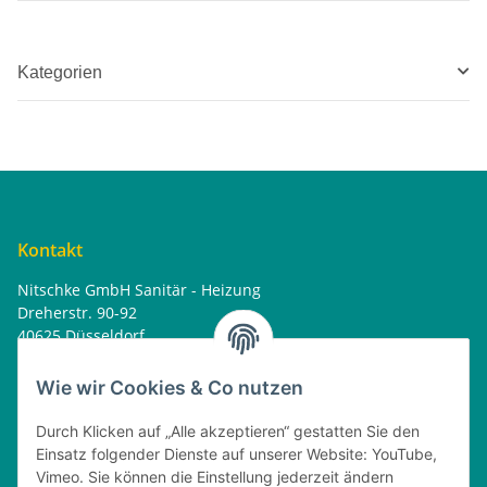
Kategorien
Kontakt
Nitschke GmbH Sanitär - Heizung
Dreherstr. 90-92
40625 Düsseldorf
Tel. : 0162 - 1818499
home@nitschkegmbh.de
Wie wir Cookies & Co nutzen
Informationen
Durch Klicken auf „Alle akzeptieren“ gestatten Sie den
Einsatz folgender Dienste auf unserer Website: YouTube,
Rechtliches
Vimeo. Sie können die Einstellung jederzeit ändern