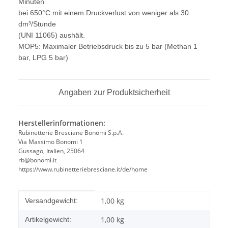
Minuten
bei 650°C mit einem Druckverlust von weniger als 30
dm³/Stunde
(UNI 11065) aushält.
MOP5: Maximaler Betriebsdruck bis zu 5 bar (Methan 1
bar, LPG 5 bar)
Angaben zur Produktsicherheit
Herstellerinformationen:
Rubinetterie Bresciane Bonomi S.p.A.
Via Massimo Bonomi 1
Gussago, Italien, 25064
rb@bonomi.it
https://www.rubinetteriebresciane.it/de/home
Produkteigenschaft
Wert
1,00 kg
Versandgewicht:
1,00
kg
Artikelgewicht: