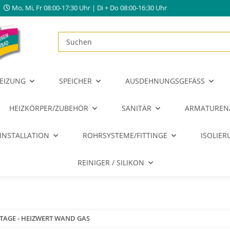
Mo, Mi, Fr 08:00-17:30 Uhr | Di + Do 08:00-16:30 Uhr
EIZUNG
SPEICHER
AUSDEHNUNGSGEFÄSS
HEIZKÖRPER/ZUBEHÖR
SANITÄR
ARMATUREN
INSTALLATION
ROHRSYSTEME/FITTINGE
ISOLIE
REINIGER / SILIKON
AGE - HEIZWERT WAND GAS