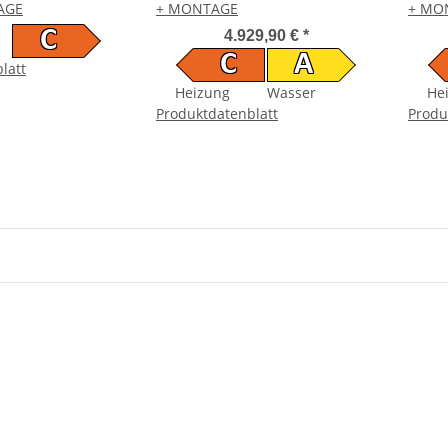
AGE
+ MONTAGE
+ MO
C
4.929,90 €
*
C
A
latt
Heizung
Wasser
He
Produktdatenblatt
Produ