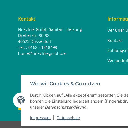
Kontakt
Informat
Nitschke GmbH Sanitär - Heizung
Wir über 
Dreherstr. 90-92
Kontakt
40625 Düsseldorf
Tel. : 0162 - 1818499
Zahlungsm
home@nitschkegmbh.de
Versandin
Wie wir Cookies & Co nutzen
Durch Klicken auf „Alle akzeptieren“ gestatten Sie d
können die Einstellung jederzeit ändern (Fingerabdru
Vertrag widerrufen
unserer
Datenschutzerklärung
.
* Alle Preise inkl. gesetzlicher USt., zzgl.
Versand
Impressum
|
Datenschutz