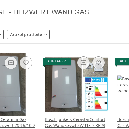
E - HEIZWERT WAND GAS
Artikel pro Seite
AUF LAGER
AUF 
 Ceramini Gas
Bosch Junkers CerastarComfort
Bosch
izwert ZSR 5/10-7
Gas Wandkessel ZWR18-7 KE23
Gas W