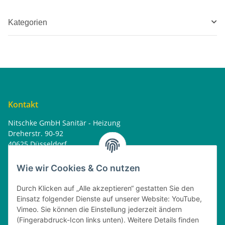
Kategorien
Kontakt
Nitschke GmbH Sanitär - Heizung
Dreherstr. 90-92
40625 Düsseldorf
Tel. : 0162 - 1818499
home@nitschkegmbh.de
Wie wir Cookies & Co nutzen
Informationen
Durch Klicken auf „Alle akzeptieren“ gestatten Sie den
Einsatz folgender Dienste auf unserer Website: YouTube,
Rechtliches
Vimeo. Sie können die Einstellung jederzeit ändern
(Fingerabdruck-Icon links unten). Weitere Details finden