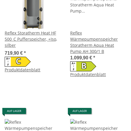
Reflex Storatherm Heat HF
Reflex
500_C Pufferspeicher, +Iso,
Wärmepumpenspeicher
silber
Storatherm Aqua Heat
Pump AH 300/1 B
719,90 €
*
1.099,90 €
*
A+
C
↑
A+
B
F
↑
Produktdatenblatt
F
Produktdatenblatt
AUF LAGER
AUF LAGER