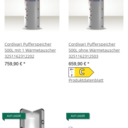
Cordivari Pufferspeicher
Cordivari Pufferspeicher
500L mit 1 Wärmetauscher
500L ohne Wärmetauscher
3251162312202
3251162312503
759,90 €
*
659,90 €
*
A+
C
↑
F
Produktdatenblatt
AUF LAGER
AUF LAGER