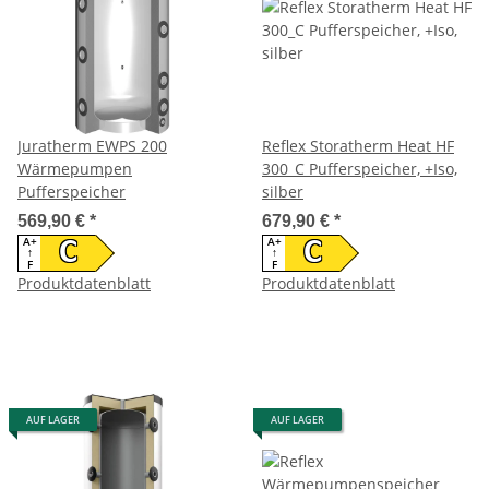
Juratherm EWPS 200
Reflex Storatherm Heat HF
Wärmepumpen
300_C Pufferspeicher, +Iso,
Pufferspeicher
silber
569,90 €
*
679,90 €
*
A+
A+
C
C
↑
↑
F
F
Produktdatenblatt
Produktdatenblatt
AUF LAGER
AUF LAGER