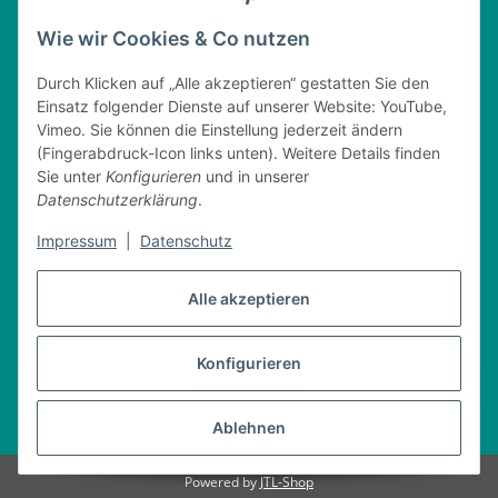
Tel. : 0162 - 1818499
home@nitschkegmbh.de
Wie wir Cookies & Co nutzen
Informationen
Durch Klicken auf „Alle akzeptieren“ gestatten Sie den
Einsatz folgender Dienste auf unserer Website: YouTube,
Rechtliches
Vimeo. Sie können die Einstellung jederzeit ändern
(Fingerabdruck-Icon links unten). Weitere Details finden
Öffnungszeiten
Sie unter
Konfigurieren
und in unserer
Datenschutzerklärung
.
Montag
08:00 - 17:30 Uhr
Dienstag
08:00 - 16:30 Uhr
Impressum
|
Datenschutz
Mittwoch
08:00 - 17:30 Uhr
Donnerstag
08:00 - 16:30 Uhr
Alle akzeptieren
Freitag
08:00 - 16:30 Uhr
Konfigurieren
Vertrag widerrufen
* Alle Preise inkl. gesetzlicher USt., zzgl.
Versand
Ablehnen
Powered by
JTL-Shop