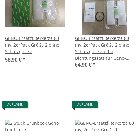
GENO-Ersatzfilterkerze 80
GENO-Ersatzfilterkerze 80
my, 2erPack Größe 2 ohne
my, 2erPack Größe 2 ohne
Schutzglocke
Schutzglocke + 1 x
Dichtungssatz für Geno-
58,90 €
*
Feinfilter / Wasserfilter Art.
64,90 €
*
100 002
AUF LAGER
AUF LAGER