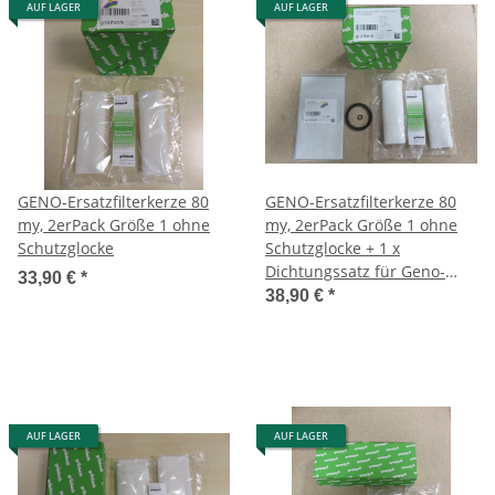
AUF LAGER
AUF LAGER
GENO-Ersatzfilterkerze 80
GENO-Ersatzfilterkerze 80
my, 2erPack Größe 1 ohne
my, 2erPack Größe 1 ohne
Schutzglocke
Schutzglocke + 1 x
Dichtungssatz für Geno-
33,90 €
*
Feinfilter / Wasserfilter Art.
38,90 €
*
100 001
AUF LAGER
AUF LAGER