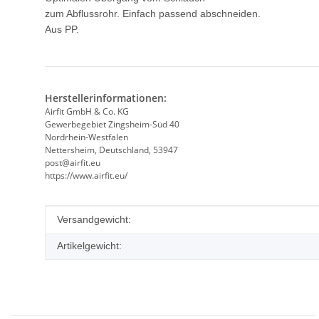
zum Abflussrohr. Einfach passend abschneiden.
Aus PP.
Herstellerinformationen:
Airfit GmbH & Co. KG
Gewerbegebiet Zingsheim-Süd 40
Nordrhein-Westfalen
Nettersheim, Deutschland, 53947
post@airfit.eu
https://www.airfit.eu/
Produkteigenschaft
Wert
Versandgewicht:
Artikelgewicht: