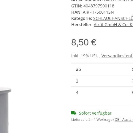
GTIN:
4048797500118
HAN:
AIRFIT-50011SN
Kategorie:
SCHLAUCHANSCHLÜ
Hersteller:
Airfit GmbH & Co. 
8,50 €
inkl. 19% USt. ,
Versandkostenf
ab
2
4
Sofort verfügbar
Lieferzeit:
2 - 4 Werktage
(DE - Ausla