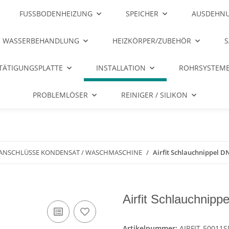
FUSSBODENHEIZUNG
SPEICHER
AUSDEHNU
WASSERBEHANDLUNG
HEIZKÖRPER/ZUBEHÖR
S
TÄTIGUNGSPLATTE
INSTALLATION
ROHRSYSTEME
PROBLEMLÖSER
REINIGER / SILIKON
ANSCHLÜSSE KONDENSAT / WASCHMASCHINE
Airfit Schlauchnippel 
Airfit Schlauchnip
Artikelnummer:
AIRFIT-50011