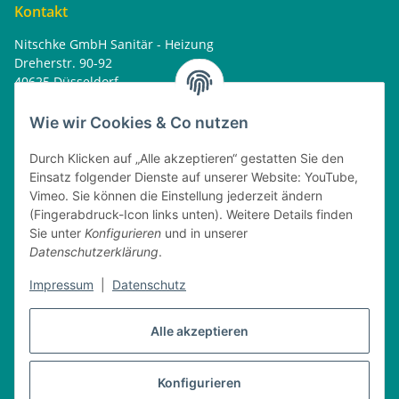
Kontakt
Nitschke GmbH Sanitär - Heizung
Dreherstr. 90-92
40625 Düsseldorf
Tel. : 0162 - 1818499
home@nitschkegmbh.de
Wie wir Cookies & Co nutzen
Informationen
Durch Klicken auf „Alle akzeptieren“ gestatten Sie den
Einsatz folgender Dienste auf unserer Website: YouTube,
Rechtliches
Vimeo. Sie können die Einstellung jederzeit ändern
(Fingerabdruck-Icon links unten). Weitere Details finden
Öffnungszeiten
Sie unter
Konfigurieren
und in unserer
Datenschutzerklärung
.
Montag
08:00 - 17:30 Uhr
Impressum
|
Datenschutz
Dienstag
08:00 - 16:30 Uhr
Mittwoch
08:00 - 17:30 Uhr
Donnerstag
08:00 - 16:30 Uhr
Alle akzeptieren
Freitag
08:00 - 16:30 Uhr
Konfigurieren