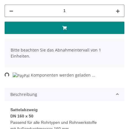
x
Bitte beachten Sie das Abnahmeintervall von 1
Einheiten.
ng...
Komponenten werden geladen ...
Beschreibung
Sattelabzweig
DN 160 x 50
Passend für alle Rohrtypen und Rohrwerkstoffe
mit Außendurchmesser 160 mm