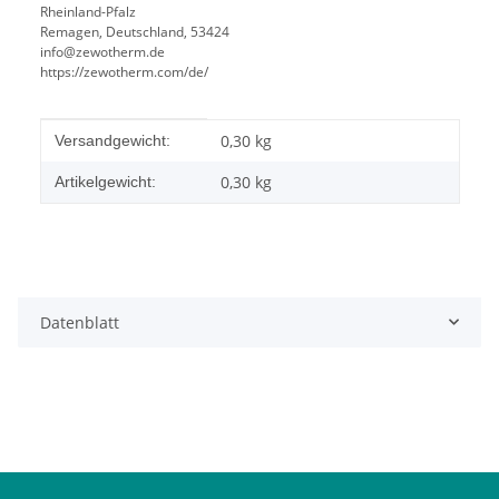
Rheinland-Pfalz
Remagen, Deutschland, 53424
info@zewotherm.de
https://zewotherm.com/de/
Produkteigenschaft
Wert
0,30 kg
Versandgewicht:
0,30
kg
Artikelgewicht:
Datenblatt