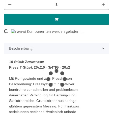
oading...
Komponenten werden geladen ...
Beschreibung
10 Stück Zewotherm
Press T-Stück 20x2,0 - 3/4"IG - 20x2
Mit Rohrgewinde und zwei Presshülsen
Beschreibung: Presssystem für Metallver
bundrohre zur schnellen und problemlosen
dauerhaften Verbindung für Heizung- und
Sanitärbereiche. Grundkörper aus nachge
glühtem gepresstem Messing. Für Trinkwas
serleitungen geeignet. Hygienisch unbede