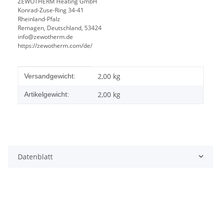
ZEWOTHERM Heating GmbH
Konrad-Zuse-Ring 34-41
Rheinland-Pfalz
Remagen, Deutschland, 53424
info@zewotherm.de
https://zewotherm.com/de/
Produkteigenschaft
Wert
2,00 kg
Versandgewicht:
2,00
kg
Artikelgewicht:
Datenblatt