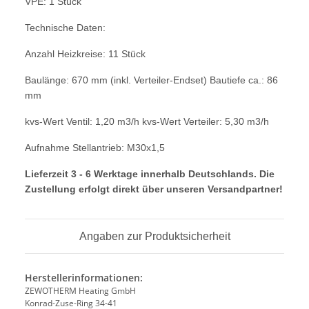
VPE
: 1 Stück
Technische Daten:
Anzahl He
izkreise: 11 Stück
Baulänge: 670 mm (in
kl. Verteiler-Endset) Bautiefe ca.: 86
mm
kvs-Wert Ventil: 1,20 m3/h kvs-Wert
Verteiler: 5,30 m3/h
Aufnahme Stellantr
ieb: M30x1,5
Lieferzeit 3 - 6 Werktage innerhalb Deutschlands. Die
Zustellung erfolgt direkt über unseren Versandpartner!
Angaben zur Produktsicherheit
Herstellerinformationen:
ZEWOTHERM Heating GmbH
Konrad-Zuse-Ring 34-41