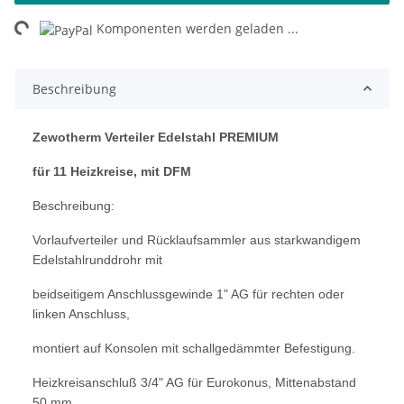
ng...
Komponenten werden geladen ...
Beschreibung
Zewotherm Verteiler Edelstahl PREMIUM
für 11 Heizkreise, mit DFM
Beschreibung:
Vorlaufverteiler und Rück
laufsammler
aus starkwandigem
Edelstahlrund
drohr mit
beidseitigem Anschlussgewind
e 1" AG
für rechten oder
linken Anschlus
s,
montiert auf Konsolen mit schallgedäm
mter Befestigung.
Heizkreisanschluß 3/4"
AG für Eurokonus,
Mittenabstand
50 mm.