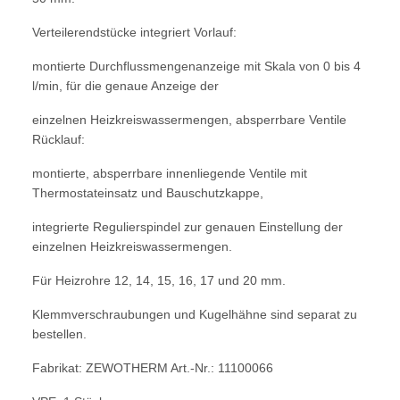
Verteilerendstücke integriert Vorlauf:
montierte Durchflussmengenanzeige mit Sk
ala
von 0 bis 4
l/min, für die genaue An
zeige der
einzelnen Heizkreiswassermenge
n,
absperrbare Ventile
Rücklauf:
montier
te,
absperrbare innenliegende Ventile mi
t
Thermostateinsatz und Bauschutzkappe,
integrierte Regulierspindel zur genauen
Einstellung
der
einzelnen Heizkreiswasse
rmengen.
Für Heizrohre 12, 14, 15, 16,
17 und 20 mm.
Klemmverschraubungen und K
ugelhähne sind separat zu
bestellen.
Fa
brikat: ZEWOTHERM Art.-Nr.: 11100066