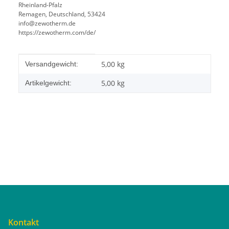
Rheinland-Pfalz
Remagen, Deutschland, 53424
info@zewotherm.de
https://zewotherm.com/de/
Produkteigenschaft
Wert
5,00 kg
Versandgewicht:
5,00
kg
Artikelgewicht:
Kontakt