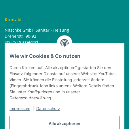
Kontakt
Nitschke GmbH Sanitär - Heizung
Dreherstr. 90-92
40625 Düsseldorf
Tel. : 0162 - 1818499
home@nitschkegmbh.de
Wie wir Cookies & Co nutzen
Informationen
Durch Klicken auf „Alle akzeptieren“ gestatten Sie den
Einsatz folgender Dienste auf unserer Website: YouTube,
Rechtliches
Vimeo. Sie können die Einstellung jederzeit ändern
(Fingerabdruck-Icon links unten). Weitere Details finden
Öffnungszeiten
Sie unter
Konfigurieren
und in unserer
Datenschutzerklärung
.
Montag
08:00 - 17:30 Uhr
Dienstag
08:00 - 16:30 Uhr
Impressum
|
Datenschutz
Mittwoch
08:00 - 17:30 Uhr
Donnerstag
08:00 - 16:30 Uhr
Alle akzeptieren
Freitag
08:00 - 16:30 Uhr