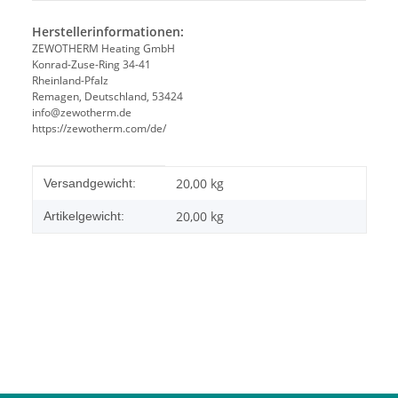
Herstellerinformationen:
ZEWOTHERM Heating GmbH
Konrad-Zuse-Ring 34-41
Rheinland-Pfalz
Remagen, Deutschland, 53424
info@zewotherm.de
https://zewotherm.com/de/
Produkteigenschaft
Wert
20,00 kg
Versandgewicht:
20,00
kg
Artikelgewicht: