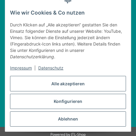
Tel. : 0162 - 1818499
home@nitschkegmbh.de
Wie wir Cookies & Co nutzen
Informationen
Durch Klicken auf „Alle akzeptieren“ gestatten Sie den
Einsatz folgender Dienste auf unserer Website: YouTube,
Rechtliches
Vimeo. Sie können die Einstellung jederzeit ändern
(Fingerabdruck-Icon links unten). Weitere Details finden
Öffnungszeiten
Sie unter
Konfigurieren
und in unserer
Datenschutzerklärung
.
Montag
08:00 - 17:30 Uhr
Impressum
|
Datenschutz
Dienstag
08:00 - 16:30 Uhr
Mittwoch
08:00 - 17:30 Uhr
Donnerstag
08:00 - 16:30 Uhr
Alle akzeptieren
Freitag
08:00 - 16:30 Uhr
Konfigurieren
Vertrag widerrufen
Ablehnen
* Alle Preise inkl. gesetzlicher USt., zzgl.
Versand
Powered by
JTL-Shop