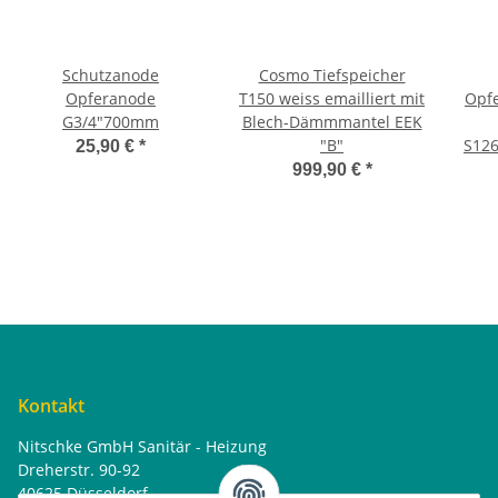
Schutzanode
Cosmo Tiefspeicher
Opferanode
T150 weiss emailliert mit
Opf
G3/4"700mm
Blech-Dämmmantel EEK
"B"
S126
25,90 €
*
999,90 €
*
Kontakt
Nitschke GmbH Sanitär - Heizung
Dreherstr. 90-92
40625 Düsseldorf