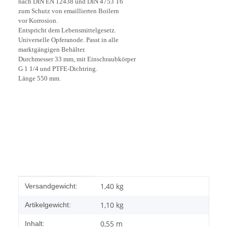
nach DIN EN 12438 und DIN 4753 T6
zum Schutz von emaillierten Boilern
vor Korrosion.
Entspricht dem Lebensmittelgesetz.
Universelle Opferanode. Passt in alle
marktgängigen Behälter.
Durchmesser 33 mm, mit Einschraubkörper
G 1 1/4 und PTFE-Dichtring.
Länge 550 mm.
Produkteigenschaft
Wert
1,40 kg
Versandgewicht:
1,10
kg
Artikelgewicht:
0,55 m
Inhalt: