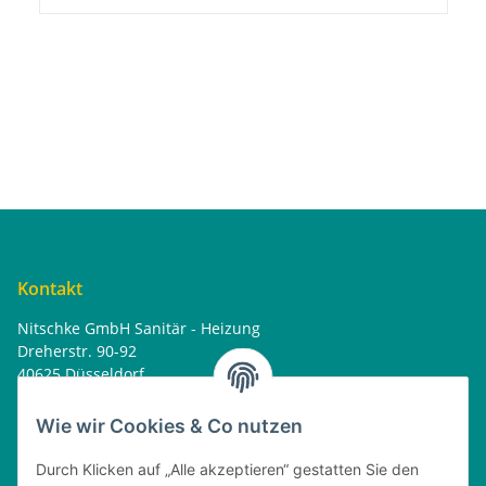
Kontakt
Nitschke GmbH Sanitär - Heizung
Dreherstr. 90-92
40625 Düsseldorf
Tel. : 0162 - 1818499
home@nitschkegmbh.de
Wie wir Cookies & Co nutzen
Informationen
Durch Klicken auf „Alle akzeptieren“ gestatten Sie den