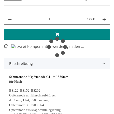
Stck
ing...
Komponenten werden geladen ...
Beschreibung
Schutzanode / Opferanode G1 1/4" 550mm
für Huch
BS122, BS152, BS202
Opferanode mit Einschraubkörper
d 33 mm, 11/4, 550 mm lang
Opferanode 33-550-1 1/4
Opferanode aus Magnesiumlegierung