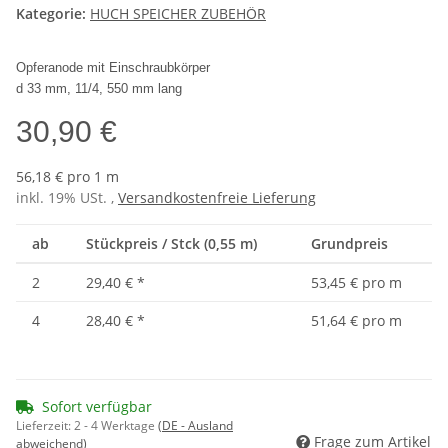
Kategorie:
HUCH SPEICHER ZUBEHÖR
Opferanode mit Einschraubk
örper
d 33 mm, 11/4, 550 mm lang
30,90 €
56,18 € pro 1 m
inkl. 19% USt. ,
Versandkostenfreie Lieferung
ab
Stückpreis / Stck (0,55 m)
Grundpreis
2
29,40 €
*
53,45 € pro m
4
28,40 €
*
51,64 € pro m
Sofort verfügbar
Lieferzeit:
2 - 4 Werktage
(DE - Ausland
Frage zum Artikel
abweichend)