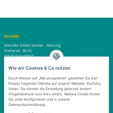
Kontakt
Nitschke GmbH Sanitär - Heizung
Dreherstr. 90-92
40625 Düsseldorf
Tel. : 0162 - 1818499
home@nitschkegmbh.de
Wie wir Cookies & Co nutzen
Informationen
Durch Klicken auf „Alle akzeptieren“ gestatten Sie den
Einsatz folgender Dienste auf unserer Website: YouTube,
Rechtliches
Vimeo. Sie können die Einstellung jederzeit ändern
(Fingerabdruck-Icon links unten). Weitere Details finden
Öffnungszeiten
Sie unter
Konfigurieren
und in unserer
Datenschutzerklärung
.
Montag
08:00 - 17:30 Uhr