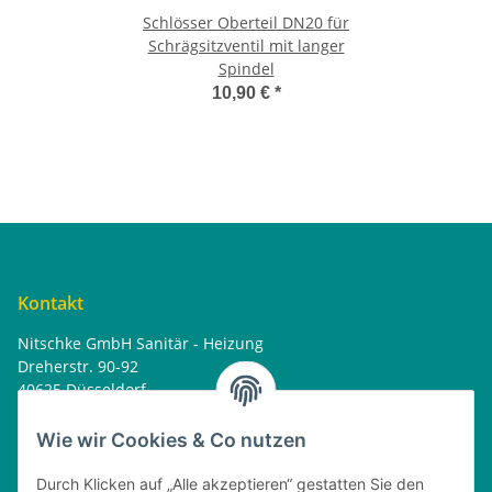
Schlösser Oberteil DN20 für
Schrägsitzventil mit langer
Spindel
10,90 €
*
Kontakt
Nitschke GmbH Sanitär - Heizung
Dreherstr. 90-92
40625 Düsseldorf
Tel. : 0162 - 1818499
home@nitschkegmbh.de
Wie wir Cookies & Co nutzen
Informationen
Durch Klicken auf „Alle akzeptieren“ gestatten Sie den