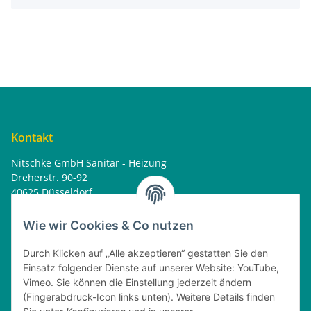
Kontakt
Nitschke GmbH Sanitär - Heizung
Dreherstr. 90-92
40625 Düsseldorf
Tel. : 0162 - 1818499
home@nitschkegmbh.de
Wie wir Cookies & Co nutzen
Informationen
Durch Klicken auf „Alle akzeptieren“ gestatten Sie den
Einsatz folgender Dienste auf unserer Website: YouTube,
Rechtliches
Vimeo. Sie können die Einstellung jederzeit ändern
(Fingerabdruck-Icon links unten). Weitere Details finden
Öffnungszeiten