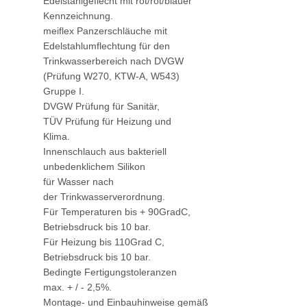
Edelstahlgeflecht mit rot/rot/blauer
Kennzeichnung.
meiflex Panzerschläuche mit
Edelstahlumflechtung für den
Trinkwasserbereich nach DVGW
(Prüfung W270, KTW-A, W543)
Gruppe I.
DVGW Prüfung für Sanitär,
TÜV Prüfung für Heizung und
Klima.
Innenschlauch aus bakteriell
unbedenklichem Silikon
für Wasser nach
der Trinkwasserverordnung.
Für Temperaturen bis + 90GradC,
Betriebsdruck bis 10 bar.
Für Heizung bis 110Grad C,
Betriebsdruck bis 10 bar.
Bedingte Fertigungstoleranzen
max. + / - 2,5%.
Montage- und Einbauhinweise gemäß