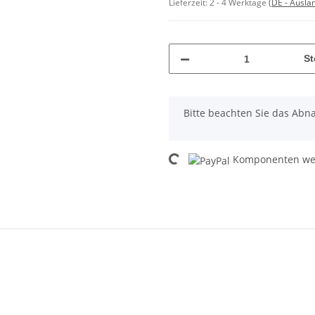
Lieferzeit:
2 - 4 Werktage
(DE - Ausla
St
x
Bitte beachten Sie das Abna
Loading...
Komponenten wer