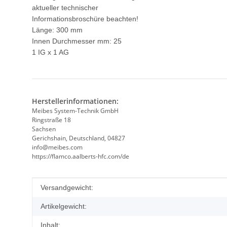
aktueller technischer
Informationsbroschüre beachten!
Länge: 300 mm
Innen Durchmesser mm: 25
1 IG x 1 AG
Herstellerinformationen:
Meibes System-Technik GmbH
Ringstraße 18
Sachsen
Gerichshain, Deutschland, 04827
info@meibes.com
https://flamco.aalberts-hfc.com/de
Produkteigenschaft
Wert
Versandgewicht:
Artikelgewicht:
Inhalt: