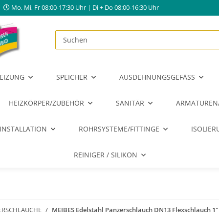
Mo, Mi, Fr 08:00-17:30 Uhr | Di + Do 08:00-16:30 Uhr
EIZUNG
SPEICHER
AUSDEHNUNGSGEFÄSS
HEIZKÖRPER/ZUBEHÖR
SANITÄR
ARMATUREN
INSTALLATION
ROHRSYSTEME/FITTINGE
ISOLIE
REINIGER / SILIKON
ERSCHLÄUCHE
MEIBES Edelstahl Panzerschlauch DN13 Flexschlauch 1