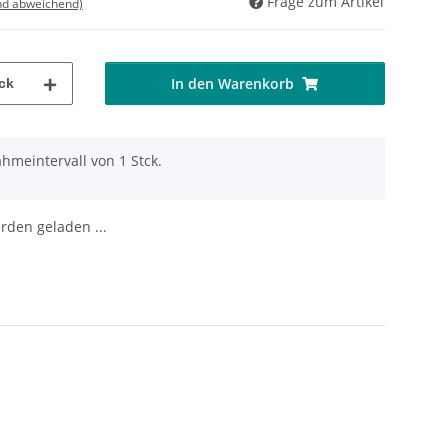
Frage zum Artikel
nd abweichend)
In den Warenkorb
ck
hmeintervall von 1 Stck.
den geladen ...