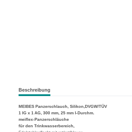
weitere Registerkarten anzeigen
Beschreibung
MEIBES Panzerschlauch, Silikon,DVGW/TÜV
1 IG x 1 AG, 300 mm, 25 mm I-Durchm.
meiflex-Panzerschläuche
für den Trinkwasserbereich,