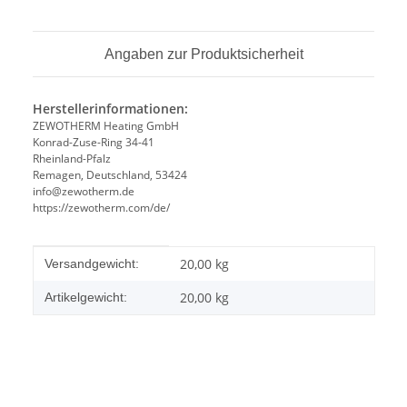
Angaben zur Produktsicherheit
Herstellerinformationen:
ZEWOTHERM Heating GmbH
Konrad-Zuse-Ring 34-41
Rheinland-Pfalz
Remagen, Deutschland, 53424
info@zewotherm.de
https://zewotherm.com/de/
Produkteigenschaft
Wert
20,00 kg
Versandgewicht:
20,00
kg
Artikelgewicht: