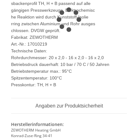
sbackenprofil TH, H + B passend auf alle
gängigen Presswerkzeuge. Elektrochemisc
he Reaktion wird durch Kunststoff-Isolie
rring zwischen Aluminium und Rohr ausges
chlossen. DVGW geprüft.
Fabrikat: ZEWOTHERM
Art.-Nr.: 17010219
Technische Daten:
Rohrdurchmesser: 20 x 2,0 - 16 x 2,0 - 16 x 2,0
Betriebsdruck dauerhaft: 10 bar / 70 C / 50 Jahren
Betriebstemperatur max.: 95°C
Spitzentemperatur: 100°C
Presskontur: TH, H + B
Angaben zur Produktsicherheit
Herstellerinformationen:
ZEWOTHERM Heating GmbH
Konrad-Zuse-Ring 34-41