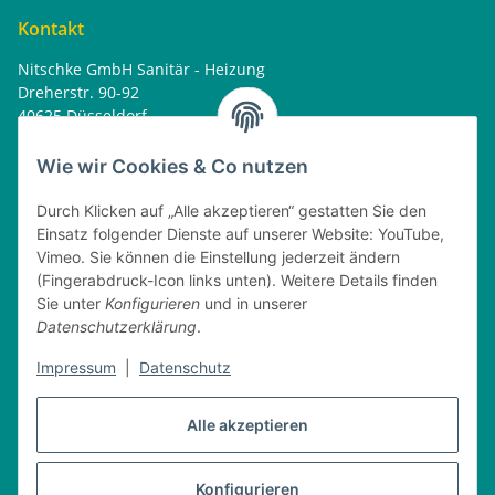
Kontakt
Nitschke GmbH Sanitär - Heizung
Dreherstr. 90-92
40625 Düsseldorf
Tel. : 0162 - 1818499
home@nitschkegmbh.de
Wie wir Cookies & Co nutzen
Informationen
Durch Klicken auf „Alle akzeptieren“ gestatten Sie den
Einsatz folgender Dienste auf unserer Website: YouTube,
Rechtliches
Vimeo. Sie können die Einstellung jederzeit ändern
(Fingerabdruck-Icon links unten). Weitere Details finden
Öffnungszeiten
Sie unter
Konfigurieren
und in unserer
Datenschutzerklärung
.
Montag
08:00 - 17:30 Uhr
Impressum
|
Datenschutz
Dienstag
08:00 - 16:30 Uhr
Mittwoch
08:00 - 17:30 Uhr
Donnerstag
08:00 - 16:30 Uhr
Alle akzeptieren
Freitag
08:00 - 16:30 Uhr
Konfigurieren