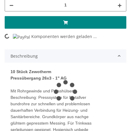
oading...
Komponenten werden geladen ...
Beschreibung
10 Stück Zewotherm
Pressübergang 26x3 - 1" AG
Mit Rohrgewinde und Presshülsen
Beschreibung: Presssystem für Metallver
bundrohre zur schnellen und problemlosen
dauerhaften Verbindung für Heizung- und
Sanitärbereiche. Grundkörper aus nachge
glühtem gepresstem Messing. Für Trinkwas
serleitungen geeignet. Hygienisch unbede