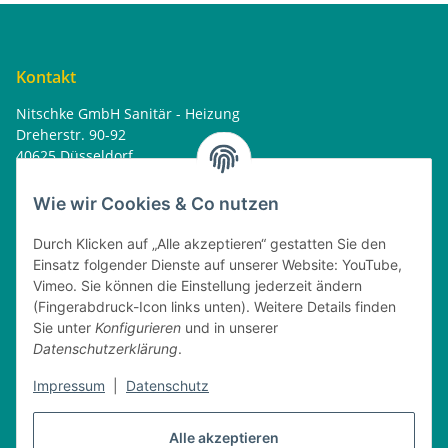
Kontakt
Nitschke GmbH Sanitär - Heizung
Dreherstr. 90-92
40625 Düsseldorf
Tel. : 0162 - 1818499
home@nitschkegmbh.de
Wie wir Cookies & Co nutzen
Informationen
Durch Klicken auf „Alle akzeptieren“ gestatten Sie den
Einsatz folgender Dienste auf unserer Website: YouTube,
Rechtliches
Vimeo. Sie können die Einstellung jederzeit ändern
(Fingerabdruck-Icon links unten). Weitere Details finden
Öffnungszeiten
Sie unter
Konfigurieren
und in unserer
Datenschutzerklärung
.
Montag
08:00 - 17:30 Uhr
Dienstag
08:00 - 16:30 Uhr
Impressum
|
Datenschutz
Mittwoch
08:00 - 17:30 Uhr
Donnerstag
08:00 - 16:30 Uhr
Alle akzeptieren