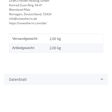
ZEWOTHERM Heating GmbH
Konrad-Zuse-Ring 34-41
Rheinland-Pfalz
Remagen, Deutschland, 53424
info@zewotherm.de
https://zewotherm.com/de/
Produkteigenschaft
Wert
2,00 kg
Versandgewicht:
2,00
kg
Artikelgewicht:
Datenblatt