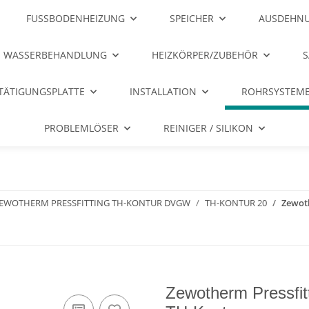
FUSSBODENHEIZUNG
SPEICHER
AUSDEHNU
WASSERBEHANDLUNG
HEIZKÖRPER/ZUBEHÖR
S
TÄTIGUNGSPLATTE
INSTALLATION
ROHRSYSTEME
PROBLEMLÖSER
REINIGER / SILIKON
EWOTHERM PRESSFITTING TH-KONTUR DVGW
TH-KONTUR 20
Zewoth
Zewotherm Pressfit