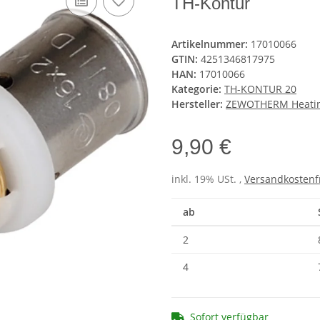
TH-Kontur
Artikelnummer:
17010066
GTIN:
4251346817975
HAN:
17010066
Kategorie:
TH-KONTUR 20
Hersteller:
ZEWOTHERM Heati
9,90 €
inkl. 19% USt. ,
Versandkostenf
ab
2
4
Sofort verfügbar