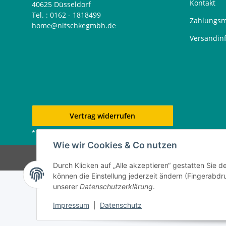
Kontakt
40625 Düsseldorf
Tel. : 0162 - 1818499
Zahlungsm
home@nitschkegmbh.de
Versandin
Vertrag widerrufen
* Alle Preise inkl. gesetzlicher USt., zzgl.
Versand
Wie wir Cookies & Co nutzen
Durch Klicken auf „Alle akzeptieren“ gestatten Sie d
können die Einstellung jederzeit ändern (Fingerabdru
unserer
Datenschutzerklärung
.
Impressum
|
Datenschutz