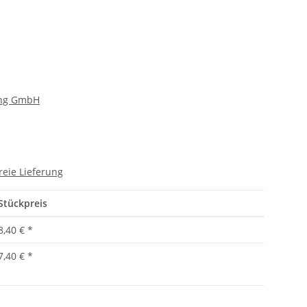
ng GmbH
reie Lieferung
Stückpreis
8,40 €
*
7,40 €
*