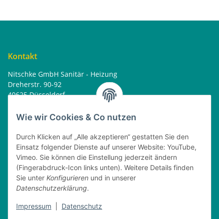
Kontakt
Nitschke GmbH Sanitär - Heizung
Dreherstr. 90-92
40625 Düsseldorf
Tel. : 0162 - 1818499
home@nitschkegmbh.de
Wie wir Cookies & Co nutzen
Informationen
Durch Klicken auf „Alle akzeptieren“ gestatten Sie den
Einsatz folgender Dienste auf unserer Website: YouTube,
Rechtliches
Vimeo. Sie können die Einstellung jederzeit ändern
(Fingerabdruck-Icon links unten). Weitere Details finden
Öffnungszeiten
Sie unter
Konfigurieren
und in unserer
Datenschutzerklärung
.
Montag
08:00 - 17:30 Uhr
Impressum
|
Datenschutz
Dienstag
08:00 - 16:30 Uhr
Mittwoch
08:00 - 17:30 Uhr