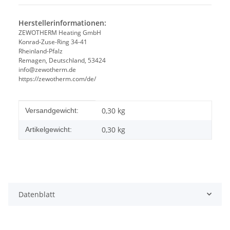
Herstellerinformationen:
ZEWOTHERM Heating GmbH
Konrad-Zuse-Ring 34-41
Rheinland-Pfalz
Remagen, Deutschland, 53424
info@zewotherm.de
https://zewotherm.com/de/
Produkteigenschaft
Wert
0,30 kg
Versandgewicht:
0,30
kg
Artikelgewicht:
Datenblatt