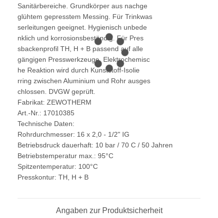
Sanitärbereiche. Grundkörper aus nachge
glühtem gepresstem Messing. Für Trinkwas
serleitungen geeignet. Hygienisch unbede
nklich und korrosionsbeständig. Für Pres
sbackenprofil TH, H + B passend auf alle
gängigen Presswerkzeuge. Elektrochemisc
he Reaktion wird durch Kunststoff-Isolie
rring zwischen Aluminium und Rohr ausges
chlossen. DVGW geprüft.
Fabrikat: ZEWOTHERM
Art.-Nr.: 17010385
Technische Daten:
Rohrdurchmesser: 16 x 2,0 - 1/2" IG
Betriebsdruck dauerhaft: 10 bar / 70 C / 50 Jahren
Betriebstemperatur max.: 95°C
Spitzentemperatur: 100°C
Presskontur: TH, H + B
Angaben zur Produktsicherheit