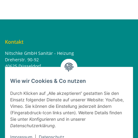
Kontakt
Nitschke GmbH Sanitär - Heizung
Dreherstr. 90-92
40625 Düsseldorf
Tel. : 0162 - 1818499
home@nitschkegmbh.de
Wie wir Cookies & Co nutzen
Informationen
Durch Klicken auf „Alle akzeptieren“ gestatten Sie den
Einsatz folgender Dienste auf unserer Website: YouTube,
Rechtliches
Vimeo. Sie können die Einstellung jederzeit ändern
(Fingerabdruck-Icon links unten). Weitere Details finden
Öffnungszeiten
Sie unter
Konfigurieren
und in unserer
Datenschutzerklärung
.
Montag
08:00 - 17:30 Uhr
Dienstag
08:00 - 16:30 Uhr
Impressum
|
Datenschutz