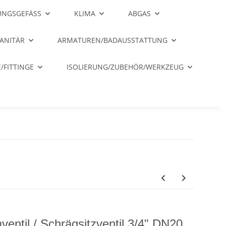
NGSGEFÄSS
KLIMA
ABGAS
ANITÄR
ARMATUREN/BADAUSSTATTUNG
/FITTINGE
ISOLIERUNG/ZUBEHÖR/WERKZEUG
ventil / Schrägsitzventil 3/4" DN20