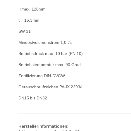
Hmax. 128mm
t = 16,3mm
SW 31
Mindestvolumenstrom 1,0 l/s
Betriebsdruck max. 10 bar (PN 10)
Betriebstemperatur max. 90 Grad
Zertifizierung DIN-DVGW
Geräuschprüfzeichen PA-IX 2293/I
DN15 bis DN32
Herstellerinformationen: