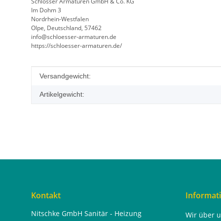
Schlösser Armaturen GmbH & Co. KG
Im Dohm 3
Nordrhein-Westfalen
Olpe, Deutschland, 57462
info@schloesser-armaturen.de
https://schloesser-armaturen.de/
Produkteigenschaft
Wert
Versandgewicht:
Artikelgewicht:
Kontakt
Informat
Nitschke GmbH Sanitär - Heizung
Wir über 