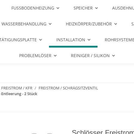
FUSSBODENHEIZUNG
SPEICHER
AUSDEHNU
WASSERBEHANDLUNG
HEIZKÖRPER/ZUBEHÖR
S
TÄTIGUNGSPLATTE
INSTALLATION
ROHRSYSTEME
PROBLEMLÖSER
REINIGER / SILIKON
 FREISTROM / KFR
FREISTROM / SCHRÄGSITZVENTIL
 Entleerung - 2 Stück
Schlösser Freistrom