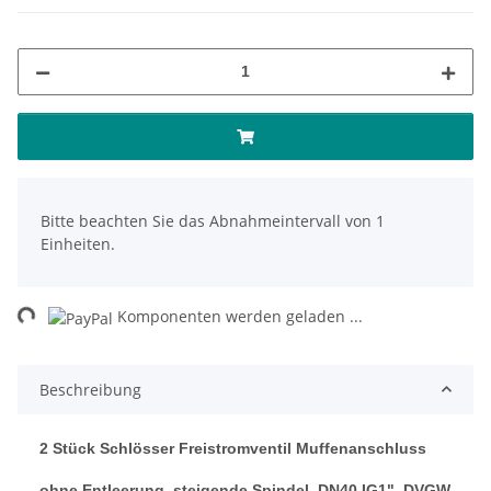
x
Bitte beachten Sie das Abnahmeintervall von 1
Einheiten.
ing...
Komponenten werden geladen ...
Beschreibung
2 Stück Schlösser Freistromventil Muffenanschluss
ohne Entleerung, steigende Spindel, DN40 IG1", DVGW