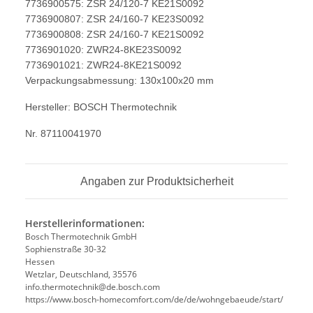
7736900575: ZSR 24/120-7 KE21S0092
7736900807: ZSR 24/160-7 KE23S0092
7736900808: ZSR 24/160-7 KE21S0092
7736901020: ZWR24-8KE23S0092
7736901021: ZWR24-8KE21S0092
Verpackungsabmessung: 130x100x20 mm
Hersteller: BOSCH Thermotechnik
Nr. 87110041970
Angaben zur Produktsicherheit
Herstellerinformationen:
Bosch Thermotechnik GmbH
Sophienstraße 30-32
Hessen
Wetzlar, Deutschland, 35576
info.thermotechnik@de.bosch.com
https://www.bosch-homecomfort.com/de/de/wohngebaeude/start/