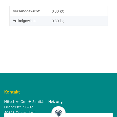
Produkteigenschaft
Wert
0,30 kg
Versandgewicht:
0,30
kg
Artikelgewicht:
Kontakt
Nitschke GmbH Sanitär - Heizung
Dreherstr. 90-92
40625 Düsseldorf