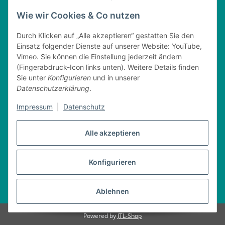
Tel. : 0162 - 1818499
home@nitschkegmbh.de
Wie wir Cookies & Co nutzen
Informationen
Durch Klicken auf „Alle akzeptieren“ gestatten Sie den
Einsatz folgender Dienste auf unserer Website: YouTube,
Rechtliches
Vimeo. Sie können die Einstellung jederzeit ändern
(Fingerabdruck-Icon links unten). Weitere Details finden
Öffnungszeiten
Sie unter
Konfigurieren
und in unserer
Datenschutzerklärung
.
Montag
08:00 - 17:30 Uhr
Dienstag
08:00 - 16:30 Uhr
Impressum
|
Datenschutz
Mittwoch
08:00 - 17:30 Uhr
Donnerstag
08:00 - 16:30 Uhr
Alle akzeptieren
Freitag
08:00 - 16:30 Uhr
Konfigurieren
Vertrag widerrufen
* Alle Preise inkl. gesetzlicher USt., zzgl.
Versand
Ablehnen
Powered by
JTL-Shop