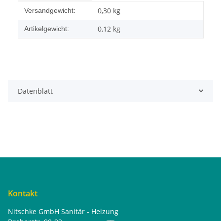
Produkteigenschaft
Wert
0,30 kg
Versandgewicht:
0,12
kg
Artikelgewicht:
Datenblatt
Kontakt
Nitschke GmbH Sanitär - Heizung