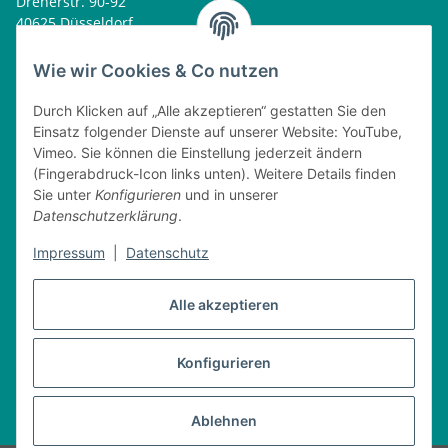
Dreherstr. 90-92
40625 Düsseldorf
Tel. : 0162 - 1818499
home@nitschkegmbh.de
Wie wir Cookies & Co nutzen
Informationen
Durch Klicken auf „Alle akzeptieren“ gestatten Sie den
Einsatz folgender Dienste auf unserer Website: YouTube,
Rechtliches
Vimeo. Sie können die Einstellung jederzeit ändern
(Fingerabdruck-Icon links unten). Weitere Details finden
Öffnungszeiten
Sie unter
Konfigurieren
und in unserer
Datenschutzerklärung
.
Montag
08:00 - 17:30 Uhr
Dienstag
08:00 - 16:30 Uhr
Impressum
|
Datenschutz
Mittwoch
08:00 - 17:30 Uhr
Donnerstag
08:00 - 16:30 Uhr
Alle akzeptieren
Freitag
08:00 - 16:30 Uhr
Konfigurieren
Vertrag widerrufen
* Alle Preise inkl. gesetzlicher USt., zzgl.
Versand
Ablehnen