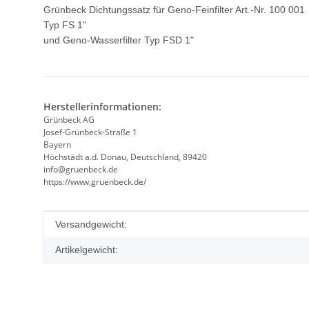
Grünbeck Dichtungssatz für Geno-Feinfilter Art.-Nr. 100 001
Typ FS 1"
und Geno-Wasserfilter Typ FSD 1"
Herstellerinformationen:
Grünbeck AG
Josef-Grünbeck-Straße 1
Bayern
Höchstädt a.d. Donau, Deutschland, 89420
info@gruenbeck.de
https://www.gruenbeck.de/
Produkteigenschaft
Wert
Versandgewicht:
Artikelgewicht: