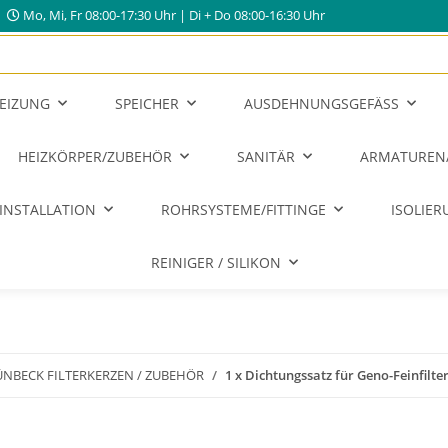
Mo, Mi, Fr 08:00-17:30 Uhr | Di + Do 08:00-16:30 Uhr
EIZUNG
SPEICHER
AUSDEHNUNGSGEFÄSS
HEIZKÖRPER/ZUBEHÖR
SANITÄR
ARMATUREN
INSTALLATION
ROHRSYSTEME/FITTINGE
ISOLIE
REINIGER / SILIKON
NBECK FILTERKERZEN / ZUBEHÖR
1 x Dichtungssatz für Geno-Feinfilter