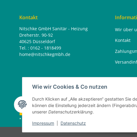
Kontakt
Informat
Nitschke GmbH Sanitär - Heizung
Wir über 
Dreherstr. 90-92
Kontakt
40625 Düsseldorf
Tel. : 0162 - 1818499
Zahlungsm
home@nitschkegmbh.de
Versandin
Wie wir Cookies & Co nutzen
Durch Klicken auf „Alle akzeptieren“ gestatten Sie d
können die Einstellung jederzeit ändern (Fingerabdru
Vertrag widerrufen
unserer
Datenschutzerklärung
.
* Alle Preise inkl. gesetzlicher USt., zzgl.
Versand
Impressum
|
Datenschutz