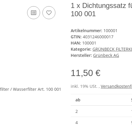
1 x Dichtungssatz fü
100 001
Artikelnummer:
100001
GTIN:
4031246000017
HAN:
100001
Kategorie:
GRÜNBECK FILTERK
Hersteller:
Grünbeck AG
11,50 €
inkl. 19% USt. ,
Versandkostenf
ab
2
4