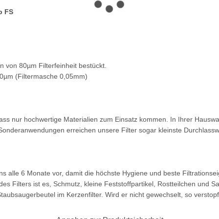
p FS
n von 80µm Filterfeinheit bestückt.
 80µm (Filtermasche 0,05mm)
 dass nur hochwertige Materialien zum Einsatz kommen. In Ihrer Hausw
In Sonderanwendungen erreichen unsere Filter sogar kleinste Durchlas
 alle 6 Monate vor, damit die höchste Hygiene und beste Filtrationsei
es Filters ist es, Schmutz, kleine Feststoffpartikel, Rostteilchen und 
aubsaugerbeutel im Kerzenfilter. Wird er nicht gewechselt, so verstopft 