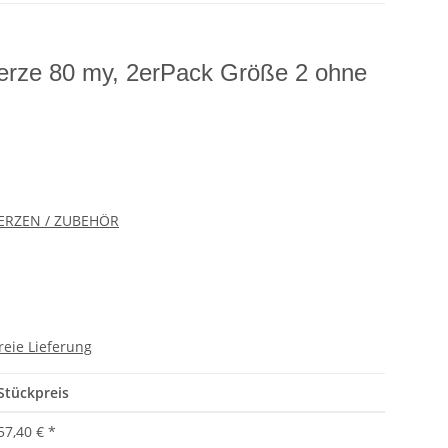
erze 80 my, 2erPack Größe 2 ohne
ERZEN / ZUBEHÖR
reie Lieferung
Stückpreis
57,40 €
*