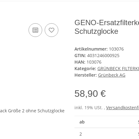
GENO-Ersatzfilterk
Schutzglocke
Artikelnummer:
103076
GTIN:
4031246000925
HAN:
103076
Kategorie:
GRÜNBECK FILTERK
Hersteller:
Grünbeck AG
58,90 €
inkl. 19% USt. ,
Versandkostenf
ab
2