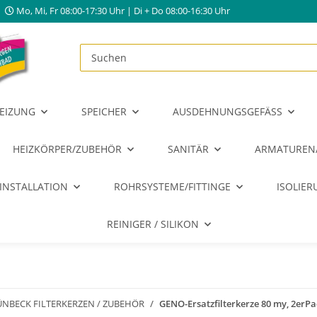
Mo, Mi, Fr 08:00-17:30 Uhr | Di + Do 08:00-16:30 Uhr
EIZUNG
SPEICHER
AUSDEHNUNGSGEFÄSS
HEIZKÖRPER/ZUBEHÖR
SANITÄR
ARMATUREN
INSTALLATION
ROHRSYSTEME/FITTINGE
ISOLIE
REINIGER / SILIKON
NBECK FILTERKERZEN / ZUBEHÖR
GENO-Ersatzfilterkerze 80 my, 2erP