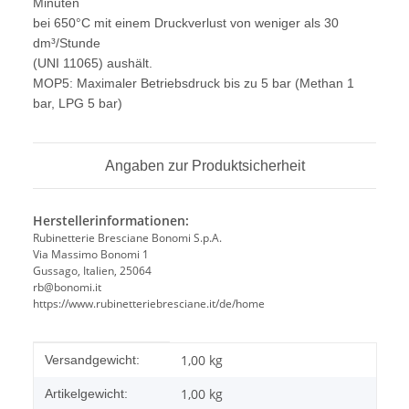
Minuten
bei 650°C mit einem Druckverlust von weniger als 30
dm³/Stunde
(UNI 11065) aushält.
MOP5: Maximaler Betriebsdruck bis zu 5 bar (Methan 1
bar, LPG 5 bar)
Angaben zur Produktsicherheit
Herstellerinformationen:
Rubinetterie Bresciane Bonomi S.p.A.
Via Massimo Bonomi 1
Gussago, Italien, 25064
rb@bonomi.it
https://www.rubinetteriebresciane.it/de/home
Produkteigenschaft
Wert
1,00 kg
Versandgewicht:
1,00
kg
Artikelgewicht: