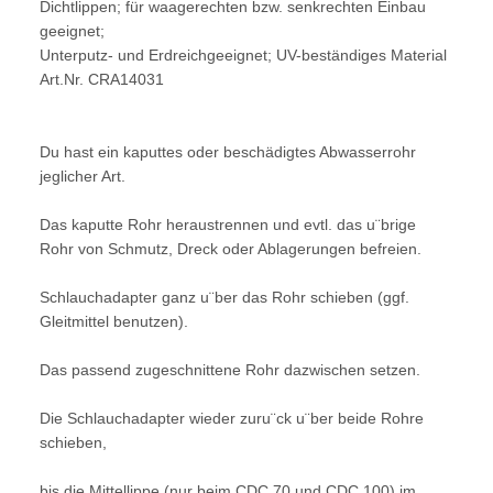
Dichtlippen; für waagerechten bzw. senkrechten Einbau
geeignet;
Unterputz- und Erdreichgeeignet; UV-beständiges Material
Art.Nr. CRA14031
Du hast ein kaputtes oder beschädigtes Abwasserrohr
jeglicher Art.
Das kaputte Rohr heraustrennen und evtl. das u¨brige
Rohr von Schmutz, Dreck oder Ablagerungen befreien.
Schlauchadapter ganz u¨ber das Rohr schieben (ggf.
Gleitmittel benutzen).
Das passend zugeschnittene Rohr dazwischen setzen.
Die Schlauchadapter wieder zuru¨ck u¨ber beide Rohre
schieben,
bis die Mittellippe (nur beim CDC 70 und CDC 100) im