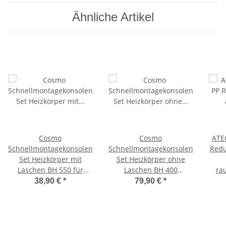
Ähnliche Artikel
Cosmo
Cosmo
ATE
Schnellmontagekonsolen
Schnellmontagekonsolen
Redu
Set Heizkörper mit
Set Heizkörper ohne
Laschen BH 550 für
Laschen BH 400
ra
Kermi 4 Sets
universal 10 Sets
38,90 €
*
79,90 €
*