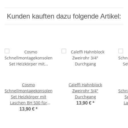
Kunden kauften dazu folgende Artikel:
Cosmo
Caleffi Hahnblock
Schnellmontagekonsolen
Zweirohr 3/4"
Schn
Set Heizkörper mit
Durchgang
S
Laschen BH 500 für
La
13,90 €
*
Kermi
13,90 €
*