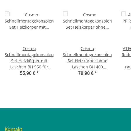
Cosmo
Cosmo
ATE
Schnellmontagekonsolen
Schnellmontagekonsolen
Redu
Set Heizkörper mit
Set Heizkörper ohne
Laschen BH 550 für
Laschen BH 400
ra
Kermi 6 Sets
universal 10 Sets
55,90 €
*
79,90 €
*
Kontakt