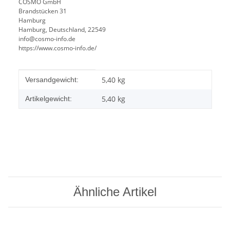
COSMO GmbH
Brandstücken 31
Hamburg
Hamburg, Deutschland, 22549
info@cosmo-info.de
https://www.cosmo-info.de/
Produkteigenschaft
Wert
5,40 kg
Versandgewicht:
5,40
kg
Artikelgewicht:
Ähnliche Artikel