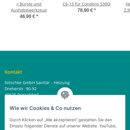
= Bürste und
C6-13 für Condens 5300i
He
Aushebewerkzeug
Z.R
78,90 €
*
46,90 €
*
Kontakt
Nitschke GmbH Sanitär - Heizung
Dreherstr. 90-92
40625 Düsseldorf
Tel. : 0162 - 1818499
home@nitschkegmbh.de
Wie wir Cookies & Co nutzen
Informationen
Durch Klicken auf „Alle akzeptieren“ gestatten Sie den
Einsatz folgender Dienste auf unserer Website: YouTube,
Rechtliches