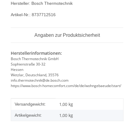
Hersteller: Bosch Thermotechnik
Artikel-Nr.: 8737712516
Angaben zur Produktsicherheit
Herstellerinformationen:
Bosch Thermotechnik GmbH
Sophienstraße 30-32
Hessen
Wetzlar, Deutschland, 35576
info.thermotechnik@de.bosch.com
https://www.bosch-homecomfort.com/de/de/wohngebaeude/start/
Produkteigenschaft
Wert
1,00 kg
Versandgewicht:
1,00
kg
Artikelgewicht: