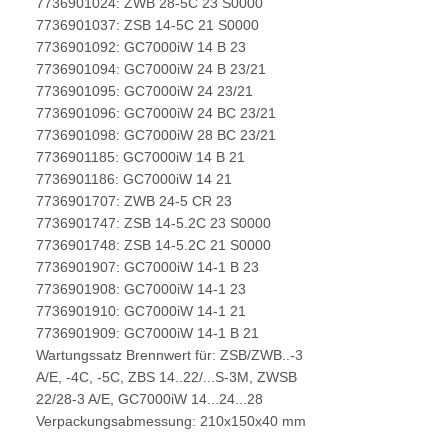
7736901024: ZWB 28-5C 23 S0000
7736901037: ZSB 14-5C 21 S0000
7736901092: GC7000iW 14 B 23
7736901094: GC7000iW 24 B 23/21
7736901095: GC7000iW 24 23/21
7736901096: GC7000iW 24 BC 23/21
7736901098: GC7000iW 28 BC 23/21
7736901185: GC7000iW 14 B 21
7736901186: GC7000iW 14 21
7736901707: ZWB 24-5 CR 23
7736901747: ZSB 14-5.2C 23 S0000
7736901748: ZSB 14-5.2C 21 S0000
7736901907: GC7000iW 14-1 B 23
7736901908: GC7000iW 14-1 23
7736901910: GC7000iW 14-1 21
7736901909: GC7000iW 14-1 B 21
Wartungssatz Brennwert für: ZSB/ZWB..-3
A/E, -4C, -5C, ZBS 14..22/...S-3M, ZWSB
22/28-3 A/E, GC7000iW 14...24...28
Verpackungsabmessung: 210x150x40 mm