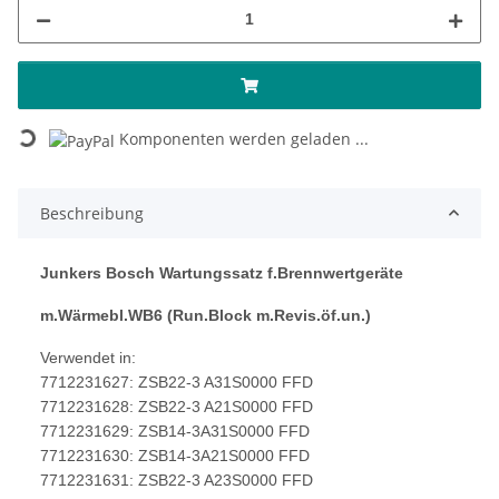
Komponenten werden geladen ...
Loading...
Beschreibung
Junkers Bosch Wartungssatz f.Brennwertgeräte
m.Wärmebl.WB6 (Run.Block m.Revis.öf.un.)
Verwendet in:
7712231627: ZSB22-3 A31S0000 FFD
7712231628: ZSB22-3 A21S0000 FFD
7712231629: ZSB14-3A31S0000 FFD
7712231630: ZSB14-3A21S0000 FFD
7712231631: ZSB22-3 A23S0000 FFD