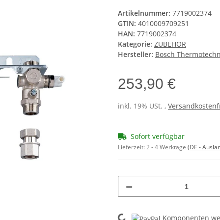
Artikelnummer:
7719002374
GTIN:
4010009709251
HAN:
7719002374
Kategorie:
ZUBEHÖR
Hersteller:
Bosch Thermotech
253,90 €
inkl. 19% USt. ,
Versandkostenf
Sofort verfügbar
Lieferzeit:
2 - 4 Werktage
(DE - Ausla
Loading...
Komponenten wer