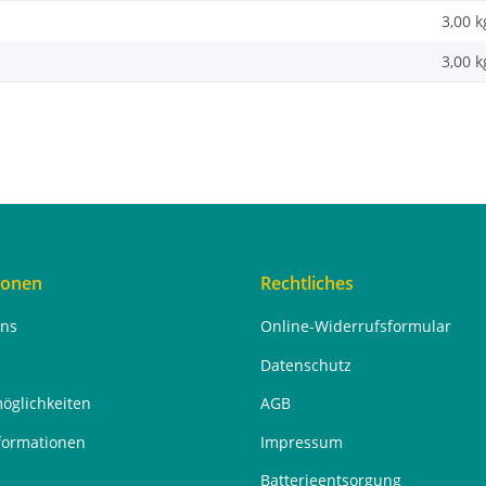
3,00 k
3,00
k
ionen
Rechtliches
uns
Online-Widerrufsformular
Datenschutz
öglichkeiten
AGB
formationen
Impressum
Batterieentsorgung