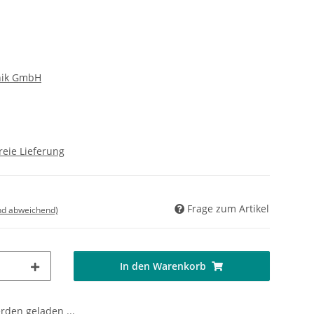
nik GmbH
reie Lieferung
Frage zum Artikel
nd abweichend)
In den Warenkorb
den geladen ...