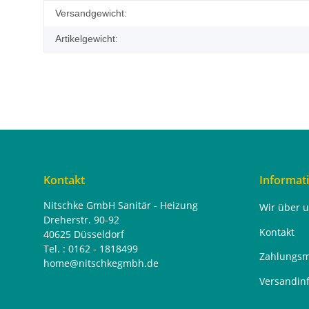
Produkteigenschaft
Wert
Versandgewicht:
Artikelgewicht:
Kontakt
Informat
Nitschke GmbH Sanitär - Heizung
Wir über 
Dreherstr. 90-92
Kontakt
40625 Düsseldorf
Tel. : 0162 - 1818499
Zahlungsm
home@nitschkegmbh.de
Versandin