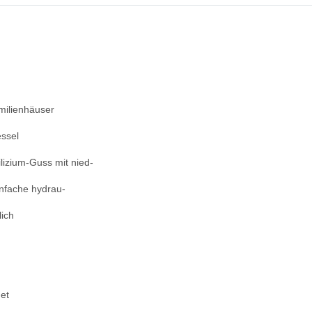
milienhäuser
ssel
lizium-Guss mit nied-
infache hydrau-
ich
et