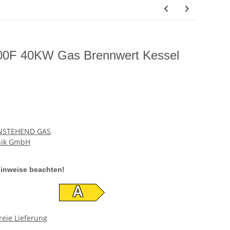
00F 40KW Gas Brennwert Kessel
NSTEHEND GAS
nik GmbH
rhinweise beachten!
A
reie Lieferung