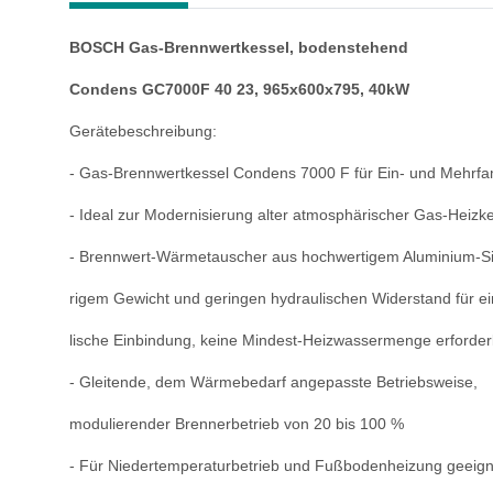
BOSCH Gas-Brennwertkessel, bodenstehend
Condens GC7000F 40 23, 965x600x795, 40kW
Gerätebeschreibung:
- Gas-Brennwertkessel Condens 7000 F für
Ein- und Mehrfa
- Ideal zur Modernisierung alter atmo
sphärischer Gas-Heizke
- Brennwert-Wärmetauscher aus hochwerti
gem Aluminium-Si
rigem Gewicht und geringen hydrauli
schen Widerstand für e
lische Einbindung, keine Mindest-Heiz
wassermenge erforderl
- Gleitende, dem Wärmebedarf angepasste
Betriebsweise,
modulierender Brenner
betrieb von 20 bis 100 %
- Für Niedertemperaturbetrieb und Fußbo
denheizung geeign