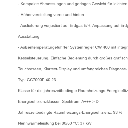
- Kompakte Abmessungen und geringes
Gewicht für leichte
- Höhenverstellung vorne und hinten
- Auslieferung vorjustiert auf Erdgas
E/H. Anpassung auf Erd
Ausstattung:
- Außentemperaturgeführter Systemregler
CW 400 mit integr
Kesselsteu
erung. Einfache Bedienung durch großes
grafisch
Touchscreen, Klartext-Display und um
fangreiches Diagnose
Typ: GC7000F 40 23
Klasse für die jahreszeitbedingte Raum
heizungs-Energieeffiz
Energieeffizienzklassen-Spektrum: A+++
-> D
Jahreszeitbedingte Raumheizungs-Energie
effizienz: 93 %
Nennwärmeleistung bei 80/60 °C: 37 kW