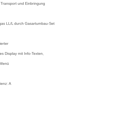
n Transport und
Einbringung
gas LL/L durch
Gasartumbau-Set
ierter
es Display mit Info-Texten,
-Menü
ienz: A