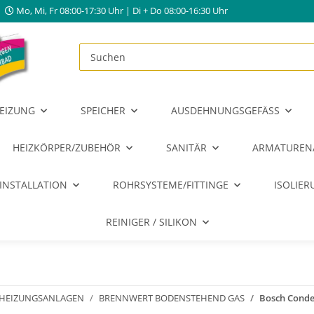
Mo, Mi, Fr 08:00-17:30 Uhr | Di + Do 08:00-16:30 Uhr
EIZUNG
SPEICHER
AUSDEHNUNGSGEFÄSS
HEIZKÖRPER/ZUBEHÖR
SANITÄR
ARMATUREN
INSTALLATION
ROHRSYSTEME/FITTINGE
ISOLIE
REINIGER / SILIKON
 HEIZUNGSANLAGEN
BRENNWERT BODENSTEHEND GAS
Bosch Conde