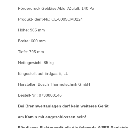
Förderdruck Gebläse Abluft/Zuluft: 140
Pa
Produkt-Ident-Nr.: CE-0085CM0224
Höhe: 965 mm
Breite: 600 mm
Tiefe: 795 mm
Nettogewicht: 85 kg
Eingestellt auf Erdgas E, LL
Hersteller: Bosch Thermotechnik GmbH
Bestell-Nr.: 8738808146
Bei Brennwertanlagen darf kein weiteres Gerät
am Kamin mit angeschlossen sein!
Für dieses Elektrogerät gilt die folgende WEEE-Registr