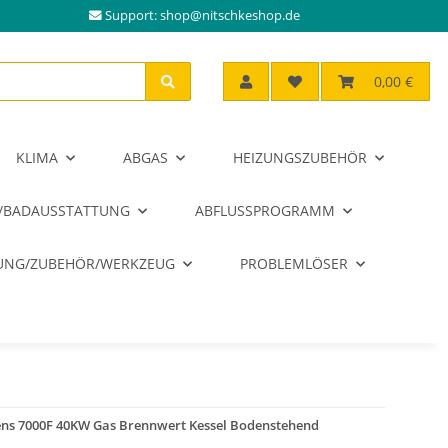
Support:
shop@nitschkeshop.de
0,00 €
KLIMA
ABGAS
HEIZUNGSZUBEHÖR
/BADAUSSTATTUNG
ABFLUSSPROGRAMM
RUNG/ZUBEHÖR/WERKZEUG
PROBLEMLÖSER
ns 7000F 40KW Gas Brennwert Kessel Bodenstehend