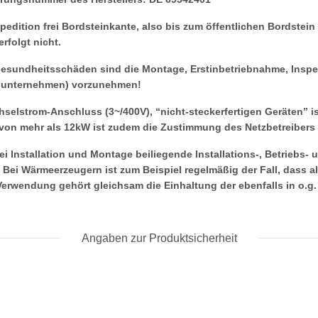
 Spedition frei Bordsteinkante, also bis zum öffentlichen Bordste
rfolgt nicht.
Gesundheitsschäden sind die Montage, Erstinbetriebnahme, Inspe
onsunternehmen) vorzunehmen!
chselstrom-Anschluss (3~/400V), “nicht-steckerfertigen Geräten”
ng von mehr als 12kW ist zudem die Zustimmung des Netzbetreibers
Installation und Montage beiliegende Installations-, Betriebs-
ei Wärmeerzeugern ist zum Beispiel regelmäßig der Fall, dass al
wendung gehört gleichsam die Einhaltung der ebenfalls in o.g. 
Angaben zur Produktsicherheit