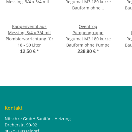
Kappenventil aus
Oventrop
Messing, 3/4 x 3/4 mit
Pumpengruppe
Plombiervorrichtung für
Regumat M3 180 kurze
Re
18 - 50 Liter
Bauform ohne Pumpe
Ba
12,50 €
*
238,90 €
*
Kontakt
Nitschke GmbH Sanitär - Heizung
Dreherstr. 90-92
40625 Düsseldorf