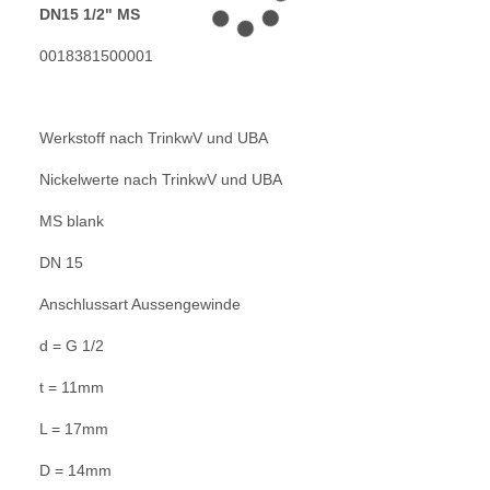
DN15 1/2" MS
0018381500001
Werkstoff nach TrinkwV und UBA
Nickelwerte nach TrinkwV und UBA
MS blank
DN 15
Anschlussart Aussengewinde
d = G 1/2
t = 11mm
L = 17mm
D = 14mm