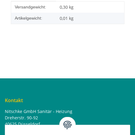
Produkteigenschaft
Wert
0,30 kg
Versandgewicht:
0,01
kg
Artikelgewicht:
Kontakt
Nitschke GmbH Sanitär - Heizung
Dreherstr. 90-92
40625 Düsseldorf
Tel. : 0162 - 1818499