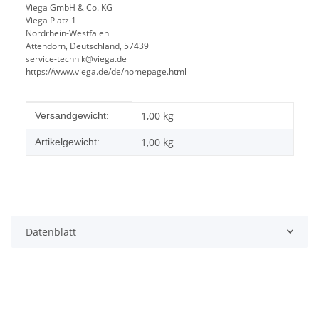
Viega GmbH & Co. KG
Viega Platz 1
Nordrhein-Westfalen
Attendorn, Deutschland, 57439
service-technik@viega.de
https://www.viega.de/de/homepage.html
Produkteigenschaft
Wert
1,00 kg
Versandgewicht:
1,00
kg
Artikelgewicht:
Datenblatt