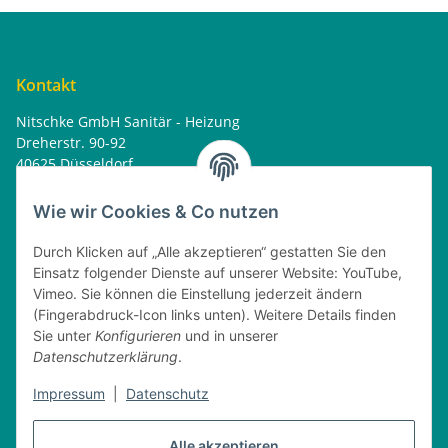
Kontakt
Nitschke GmbH Sanitär - Heizung
Dreherstr. 90-92
40625 Düsseldorf
Tel. : 0162 - 1818499
home@nitschkegmbh.de
Wie wir Cookies & Co nutzen
Informationen
Durch Klicken auf „Alle akzeptieren“ gestatten Sie den
Einsatz folgender Dienste auf unserer Website: YouTube,
Rechtliches
Vimeo. Sie können die Einstellung jederzeit ändern
(Fingerabdruck-Icon links unten). Weitere Details finden
Öffnungszeiten
Sie unter
Konfigurieren
und in unserer
Datenschutzerklärung
.
Montag
08:00 - 17:30 Uhr
Dienstag
08:00 - 16:30 Uhr
Impressum
|
Datenschutz
Mittwoch
08:00 - 17:30 Uhr
Donnerstag
08:00 - 16:30 Uhr
Alle akzeptieren