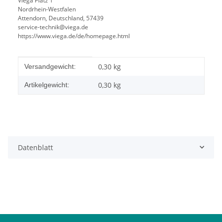
Viega Platz 1
Nordrhein-Westfalen
Attendorn, Deutschland, 57439
service-technik@viega.de
https://www.viega.de/de/homepage.html
Produkteigenschaft
Wert
0,30 kg
Versandgewicht:
0,30
kg
Artikelgewicht:
Datenblatt