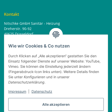
Kontakt
Nitschke GmbH Sanitär - Heizung
Dreherstr. 90-92
40625 Düsseldorf
Tel. : 0162 - 1818499
home@nitschkegmbh.de
Wie wir Cookies & Co nutzen
Informationen
Durch Klicken auf „Alle akzeptieren“ gestatten Sie den
Einsatz folgender Dienste auf unserer Website: YouTube,
Rechtliches
Vimeo. Sie können die Einstellung jederzeit ändern
(Fingerabdruck-Icon links unten). Weitere Details finden
Öffnungszeiten
Sie unter
Konfigurieren
und in unserer
Datenschutzerklärung
.
Montag
08:00 - 17:30 Uhr
Dienstag
08:00 - 16:30 Uhr
Impressum
|
Datenschutz
Mittwoch
08:00 - 17:30 Uhr
Donnerstag
08:00 - 16:30 Uhr
Alle akzeptieren
Freitag
08:00 - 16:30 Uhr