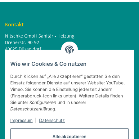
Kontakt
Nitschke GmbH Sanitär - Heizung
Dreherstr. 90-92
40625 Düsseldorf
Tel. : 0162 - 1818499
home@nitschkegmbh.de
Wie wir Cookies & Co nutzen
Informationen
Durch Klicken auf „Alle akzeptieren“ gestatten Sie den
Einsatz folgender Dienste auf unserer Website: YouTube,
Rechtliches
Vimeo. Sie können die Einstellung jederzeit ändern
(Fingerabdruck-Icon links unten). Weitere Details finden
Öffnungszeiten
Sie unter
Konfigurieren
und in unserer
Datenschutzerklärung
.
Montag
08:00 - 17:30 Uhr
Dienstag
08:00 - 16:30 Uhr
Impressum
|
Datenschutz
Mittwoch
08:00 - 17:30 Uhr
Donnerstag
08:00 - 16:30 Uhr
Alle akzeptieren