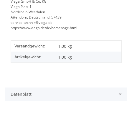
Viega GmbH & Co. KG
Viega Platz 1
Nordrhein-Westfalen
Attendorn, Deutschland, 57439
service-technik@viega.de
https://www.viega.de/de/homepage.html
Produkteigenschaft
Wert
1,00 kg
Versandgewicht:
1,00
kg
Artikelgewicht:
Datenblatt