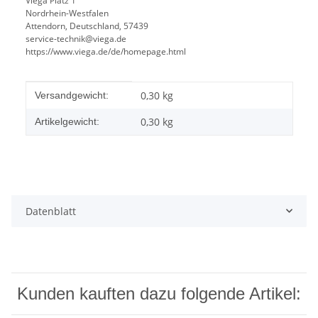
Viega Platz 1
Nordrhein-Westfalen
Attendorn, Deutschland, 57439
service-technik@viega.de
https://www.viega.de/de/homepage.html
Produkteigenschaft
Wert
0,30 kg
Versandgewicht:
0,30
kg
Artikelgewicht:
Datenblatt
Kunden kauften dazu folgende Artikel: