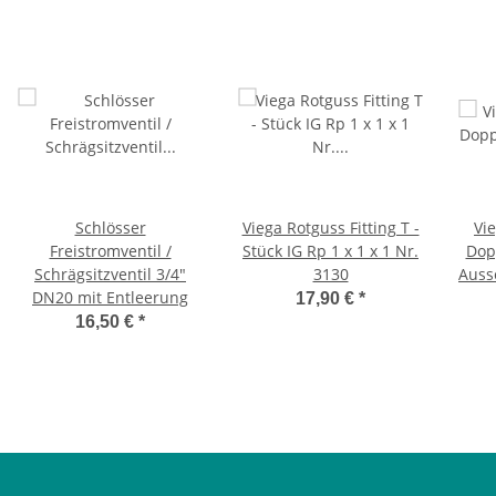
Schlösser
Viega Rotguss Fitting T -
Vie
Freistromventil /
Stück IG Rp 1 x 1 x 1 Nr.
Dop
Schrägsitzventil 3/4"
3130
Auss
DN20 mit Entleerung
17,90 €
*
16,50 €
*