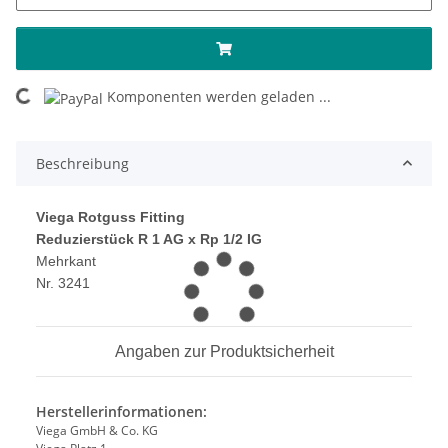
ing...
Komponenten werden geladen ...
Beschreibung
Viega Rotguss Fitting
Reduzierstück R 1 AG x Rp 1/2 IG
Mehrkant
Nr. 3241
Angaben zur Produktsicherheit
Herstellerinformationen:
Viega GmbH & Co. KG