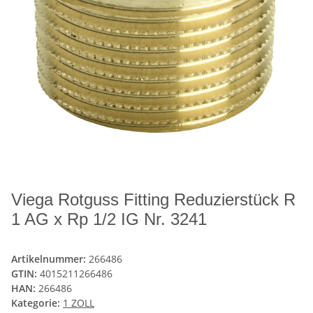
Viega Rotguss Fitting Reduzierstück R
1 AG x Rp 1/2 IG Nr. 3241
Artikelnummer:
266486
GTIN:
4015211266486
HAN:
266486
Kategorie:
1 ZOLL