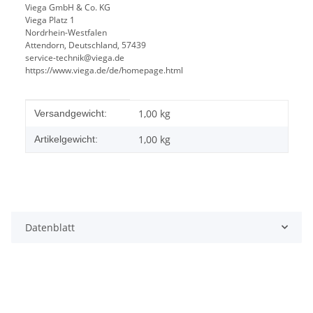
Viega GmbH & Co. KG
Viega Platz 1
Nordrhein-Westfalen
Attendorn, Deutschland, 57439
service-technik@viega.de
https://www.viega.de/de/homepage.html
Produkteigenschaft
Wert
1,00 kg
Versandgewicht:
1,00
kg
Artikelgewicht:
Datenblatt