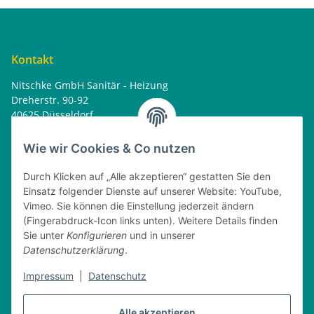
Kontakt
Nitschke GmbH Sanitär - Heizung
Dreherstr. 90-92
40625 Düsseldorf
Tel. : 0162 - 1818499
home@nitschkegmbh.de
Wie wir Cookies & Co nutzen
Informationen
Durch Klicken auf „Alle akzeptieren“ gestatten Sie den
Einsatz folgender Dienste auf unserer Website: YouTube,
Rechtliches
Vimeo. Sie können die Einstellung jederzeit ändern
(Fingerabdruck-Icon links unten). Weitere Details finden
Öffnungszeiten
Sie unter
Konfigurieren
und in unserer
Datenschutzerklärung
.
Montag
08:00 - 17:30 Uhr
Dienstag
08:00 - 16:30 Uhr
Impressum
|
Datenschutz
Mittwoch
08:00 - 17:30 Uhr
Donnerstag
08:00 - 16:30 Uhr
Alle akzeptieren