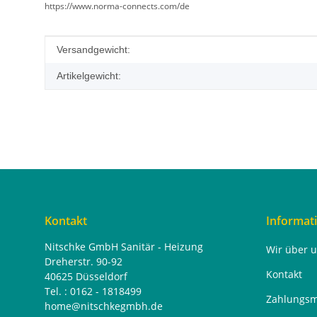
https://www.norma-connects.com/de
Produkteigenschaft
Wert
Versandgewicht:
Artikelgewicht:
Kontakt
Informat
Nitschke GmbH Sanitär - Heizung
Wir über 
Dreherstr. 90-92
Kontakt
40625 Düsseldorf
Tel. : 0162 - 1818499
Zahlungsm
home@nitschkegmbh.de