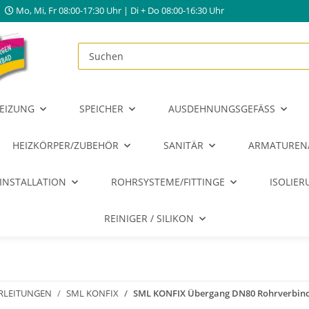
Mo, Mi, Fr 08:00-17:30 Uhr | Di + Do 08:00-16:30 Uhr
EIZUNG
SPEICHER
AUSDEHNUNGSGEFÄSS
HEIZKÖRPER/ZUBEHÖR
SANITÄR
ARMATUREN
INSTALLATION
ROHRSYSTEME/FITTINGE
ISOLIE
REINIGER / SILIKON
RLEITUNGEN
SML KONFIX
SML KONFIX Übergang DN80 Rohrverbind