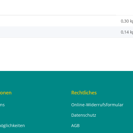
0,30 k
0,14
k
ionen
Rechtliches
uns
Online-Widerrufsformular
Datenschutz
öglichkeiten
AGB