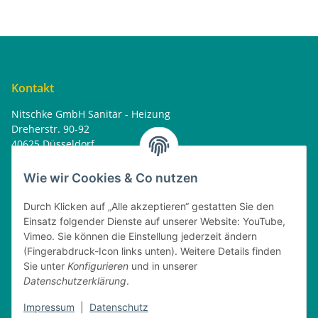
Kontakt
Nitschke GmbH Sanitär - Heizung
Dreherstr. 90-92
40625 Düsseldorf
Tel. : 0162 - 1818499
home@nitschkegmbh.de
Wie wir Cookies & Co nutzen
Informationen
Durch Klicken auf „Alle akzeptieren“ gestatten Sie den
Einsatz folgender Dienste auf unserer Website: YouTube,
Rechtliches
Vimeo. Sie können die Einstellung jederzeit ändern
(Fingerabdruck-Icon links unten). Weitere Details finden
Öffnungszeiten
Sie unter
Konfigurieren
und in unserer
Datenschutzerklärung
.
Montag
08:00 - 17:30 Uhr
Dienstag
08:00 - 16:30 Uhr
Impressum
|
Datenschutz