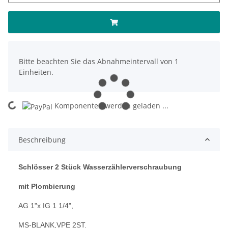
x
Bitte beachten Sie das Abnahmeintervall von 1
Einheiten.
oading...
Komponenten werden geladen ...
Beschreibung
Schlösser 2 Stück Wasserzählerverschraubung
mit Plombierung
AG 1"x IG 1 1/4",
MS-BLANK,VPE 2ST.