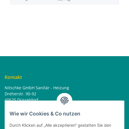
Kontakt
Nitschke GmbH Sanitär - Heizung
Dreherstr. 90-92
40625 Düsseldorf
Tel. : 0162 - 1818499
home@nitschkegmbh.de
Wie wir Cookies & Co nutzen
Informationen
Durch Klicken auf „Alle akzeptieren“ gestatten Sie den