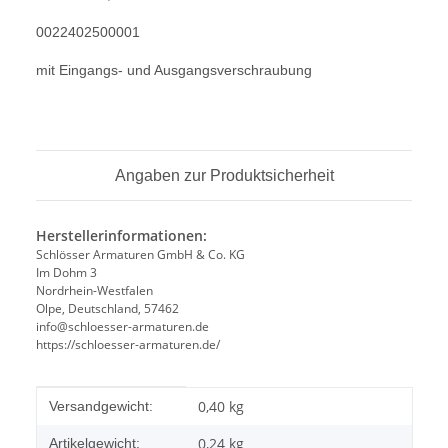
0022402500001
mit Eingangs- und Ausgangsverschraubung
Angaben zur Produktsicherheit
Herstellerinformationen:
Schlösser Armaturen GmbH & Co. KG
Im Dohm 3
Nordrhein-Westfalen
Olpe, Deutschland, 57462
info@schloesser-armaturen.de
https://schloesser-armaturen.de/
Produkteigenschaft
Wert
0,40 kg
Versandgewicht:
0,24
kg
Artikelgewicht: