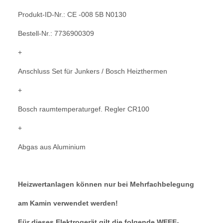
Produkt-ID-Nr.: CE -008 5B N0130
Bestell-Nr.: 7736900309
+
Anschluss Set für Junkers / Bosch Heizthermen
+
Bosch raumtemperaturgef. Regler CR100
+
Abgas aus Aluminium
Heizwertanlagen können nur bei Mehrfachbelegung
am Kamin verwendet werden!
Für dieses Elektrogerät gilt die folgende WEEE-